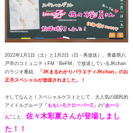
2022年1月1日（土）と1月2日（日・再放送）、青森県八
戸市のコミュニティFM「BeFM」で放送しているJKchan
のラジオ番組、
「JKまるわかりバラエティJKchan」のお
正月スペシャルが放送されました。！
そしてなんと！スペシャルゲストとして、大人気の国民的
アイドルグループ
「ももいろクローバーZ」
の
“あーり
佐々木彩夏さんが登場しまし
ん”
こと、
た！！