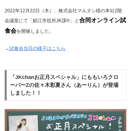
2022年12月22日（木）、株式会社マルヌシ様の本社2階
合同オンライン試
会議室にて「鯖江市役所JK課®」と
食会
を開催しました。
→
試食会当日の様子はこちら
「JKchanお正月スペシャル」にももいろクロ
ーバーZの佐々木彩夏さん（あーりん）が登場
しました！！