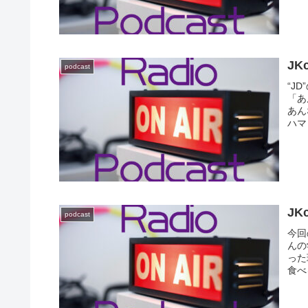
たん
エピ
J
podcast
“J
「あ
あん
ハマ
す。
す。
J
podcast
今回
んの
った
食べ
んの