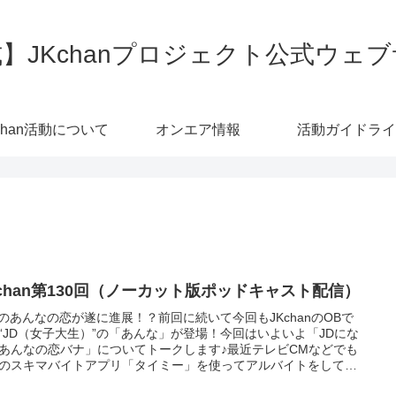
】JKchanプロジェクト公式ウェ
chan活動について
オンエア情報
活動ガイドライ
Kchan第130回（ノーカット版ポッドキャスト配信）
D”のあんなの恋が遂に進展！？前回に続いて今回もJKchanのOBで
“JD（女子大生）”の「あんな」が登場！今回はいよいよ「JDにな
あんなの恋バナ」についてトークします♪最近テレビCMなどでも
のスキマバイトアプリ「タイミー」を使ってアルバイトをしてい
んなは、なんとそのバイト先で一緒になった人から食事に誘われ