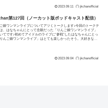
2023.09.11
jkchanofficial
Kchan第127回（ノーカット版ポッドキャスト配信）
ご娘ワンマンライブについてアツくトークします♪今回のトークテ
は、はなちゃんにとって念願だった「りんご娘ワンマンライブ」
いてです♪初めてアイドルのライブに“参戦”したはなちゃんにとっ
りんご娘ワンマンライブ」はとても楽しかったそう。大好きな金
ゃんにも名前を呼んでもらったんだとか。ライブの楽しさが伝わ
くるような12分です♪
2023.09.04
jkchanofficial