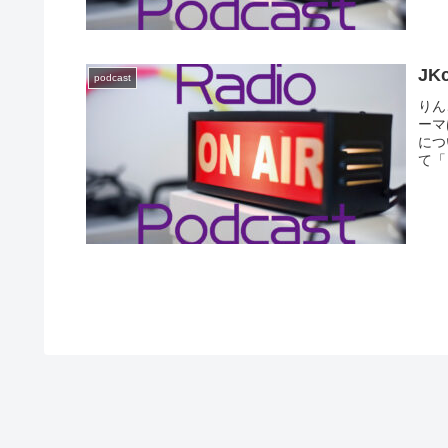
J
podcast
りん
ーマ
につ
て「
星ち
って