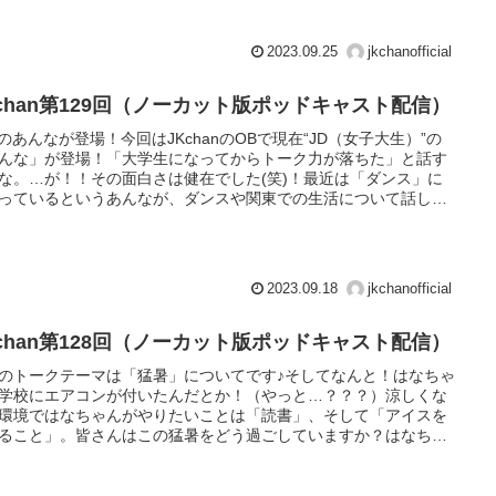
だとか！果たして恋への進展はあるのか！？今どき大学生の青春
ソードが満載の12分です。
2023.09.25
jkchanofficial
Kchan第129回（ノーカット版ポッドキャスト配信）
D”のあんなが登場！今回はJKchanのOBで現在“JD（女子大生）”の
んな」が登場！「大学生になってからトーク力が落ちた」と話す
な。…が！！その面白さは健在でした(笑)！最近は「ダンス」に
っているというあんなが、ダンスや関東での生活について話しま
まるで大学生のキャンパスライフが疑似体験できるような12分で
2023.09.18
jkchanofficial
Kchan第128回（ノーカット版ポッドキャスト配信）
のトークテーマは「猛暑」についてです♪そしてなんと！はなちゃ
学校にエアコンが付いたんだとか！（やっと…？？？）涼しくな
環境ではなちゃんがやりたいことは「読書」、そして「アイスを
ること」。皆さんはこの猛暑をどう過ごしていますか？はなちゃ
トークで暑さを忘れる（？）12分です。