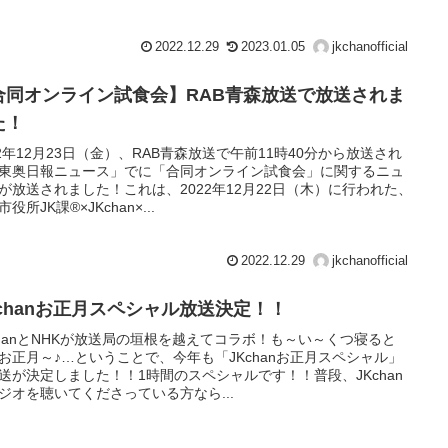
2022.12.29
2023.01.05
jkchanofficial
合同オンライン試食会】RAB青森放送で放送されま
た！
22年12月23日（金）、RAB青森放送で午前11時40分から放送され
東奥日報ニュース」でに「合同オンライン試食会」に関するニュ
が放送されました！これは、2022年12月22日（木）に行われた、
役所JK課®×JKchan×...
2022.12.29
jkchanofficial
Kchanお正月スペシャル放送決定！！
chanとNHKが放送局の垣根を越えてコラボ！も～い～くつ寝ると
お正月～♪…ということで、今年も「JKchanお正月スペシャル」
送が決定しました！！1時間のスペシャルです！！普段、JKchan
ジオを聴いてくださっている方なら...