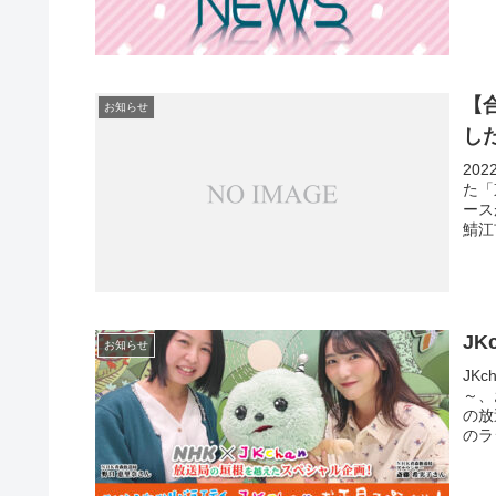
【
お知らせ
し
20
た「
ース
鯖江市
J
お知らせ
JK
～、
の放
のラ