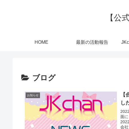
【公式
HOME
最新の活動報告
JK
ブログ
【
お知らせ
し
20
面に
20
会社