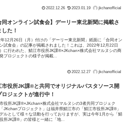
2022.12.26
2023.01.19
jkchanofficial
合同オンライン試食会】デーリー東北新聞に掲載さ
ました！
22年12月26日（月）付けの「デーリー東北新聞」紙面に「合同オン
ン試食会」の記事が掲載されました！これは、2022年12月22日
）に行われた、鯖江市役所JK課®×JKchan×株式会社マルヌシの商
発プロジェクトの様子が掲載...
2022.12.27
jkchanofficial
江市役所JK課®と共同でオリジナルパスタソース開
プロジェクトが進行中！
市役所JK課®×JKchan×株式会社マルヌシの3者共同プロジェク
「JKchanプロジェクト」は福井県鯖江市の「鯖江市役所JK課®」
デルとして様々な活動を行っておりますが、実は今年1月から「鯖
役所JK課®」の皆様と一緒に「地...