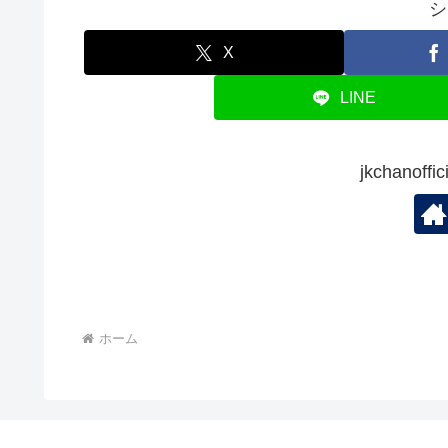
シ
X
LINE
jkchanof
ホーム