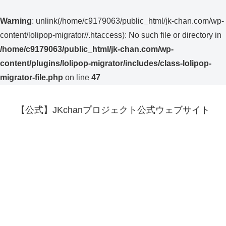
Warning
: unlink(/home/c9179063/public_html/jk-chan.com/wp-
content/lolipop-migrator//.htaccess): No such file or directory in
/home/c9179063/public_html/jk-chan.com/wp-
content/plugins/lolipop-migrator/includes/class-lolipop-
migrator-file.php
on line
47
【公式】JKchanプロジェクト公式ウェブサイト