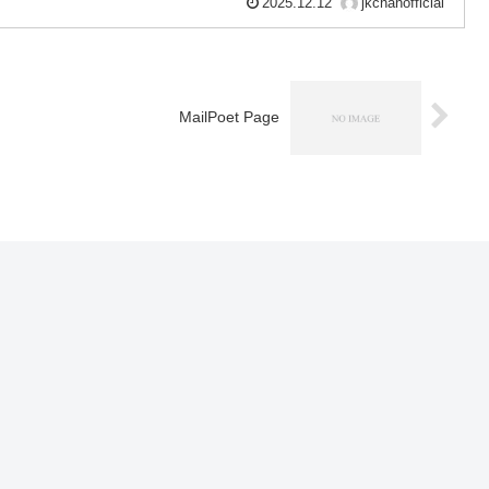
2025.12.12
jkchanofficial
MailPoet Page