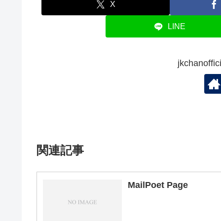
X
LINE
jkchanof
関連記事
MailPoet Page