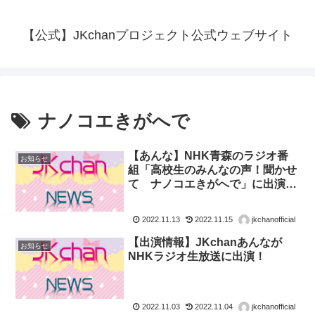
【公式】JKchanプロジェクト公式ウェブサイト
ナノコエきがへで
【あんな】NHK青森のラジオ番
お知らせ
組「高校生のみんなの声！聞かせ
て ナノコエきがへで」に出演し
ました。
2022.11.13
2022.11.15
jkchanofficial
【出演情報】JKchanあんなが
お知らせ
NHKラジオ生放送に出演！
2022.11.03
2022.11.04
jkchanofficial