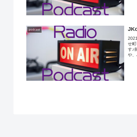
まい
(笑
も福
の！
るや
J
podcast
20
せ町
す♪
や、
た♪
ト、
いた