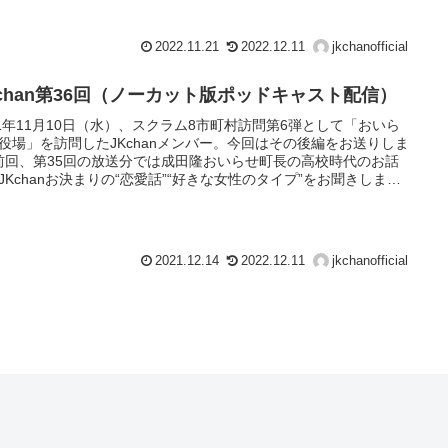
、そのため今回から3回に分けて放送する“大型企画”になりました
)！今回のトークテーマは「高校時代の思い出」ですが、この話に
〇雅治さんが登場し、まさに“独り勝ち”状態に(笑)！そしてまさか
2022.11.21
2022.12.11
jkchanofficial
もう1週追加(笑)！ティラノサウルスレースの話は一体いつ出てく
ら…でも楽しい13分です♪
Kchan第36回（ノーカット版ポッドキャスト配信）
21年11月10日（水）、スクラム8市町村訪問第6弾として「おいら
役場」を訪問したJKchanメンバー。今回はその後編をお送りしま
前回、第35回の放送分では成田隆おいらせ町長の高校時代のお話
JKchanお決まりの“恋愛話”“好きな女性のタイプ”をお聞きしまし
今回は町長になろうと思ったきっかけやおいらせ町の観光スポッ
特産品、人口が増えている秘訣のほか、おいらせ町のPRを語って
だきました。おいらせ町の魅力がもっとわかる13分です♪
2021.12.14
2022.12.11
jkchanofficial