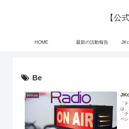
【公式
HOME
最新の活動報告
JK
Be
J
podcast
「テ
は、
「テ
ペシ
ます