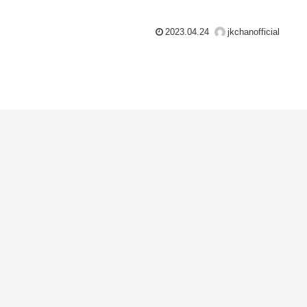
など、「RINGO MUSUME（りんご娘）」愛でいっぱいなはなち
。そしてなんと！「KINSEI（金星）ちゃん」がこのJKchanについ
ているんだとか！「イベントとか、何らかの形で一緒に慣れたら
2023.04.24
jkchanofficial
なー。」そんな夢と期待を感じさせるような13分です♪