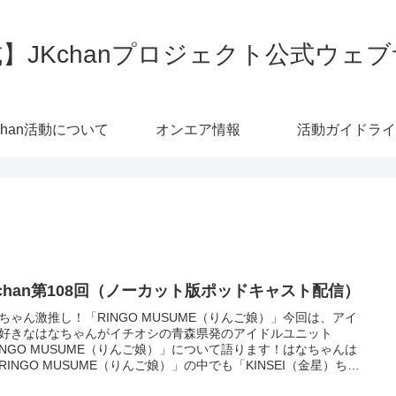
】JKchanプロジェクト公式ウェ
chan活動について
オンエア情報
活動ガイドライ
Kchan第108回（ノーカット版ポッドキャスト配信）
ちゃん激推し！「RINGO MUSUME（りんご娘）」今回は、アイ
好きなはなちゃんがイチオシの青森県発のアイドルユニット
INGO MUSUME（りんご娘）」について語ります！はなちゃんは
RINGO MUSUME（りんご娘）」の中でも「KINSEI（金星）ちゃ
が大好きなんだとか。イベントにも行き、他のファンとも仲良く