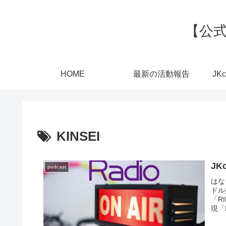
【公式
HOME
最新の活動報告
JK
KINSEI
J
podcast
はな
ドル
「R
現「
ん」