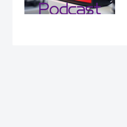
なる
ゃん
てし
いい