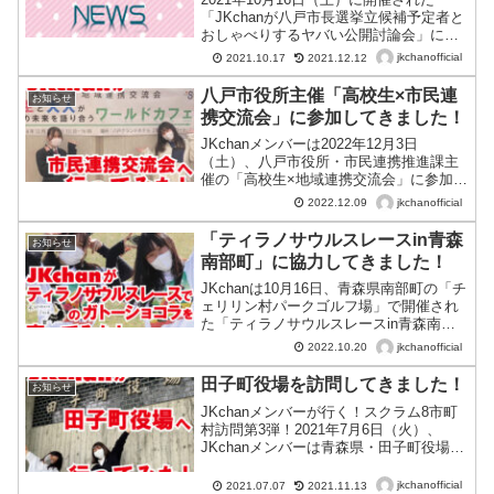
「JKchanが八戸市長選挙立候補予定者と
おしゃべりするヤバい公開討論会」に関
する記事が、青森県南と岩手県北をカバ
jkchanofficial
2021.10.17
2021.12.12
ーしているエリア新聞「デーリー東北
（2021年7月30日付け）」に掲載されま
八戸市役所主催「高校生×市民連
お知らせ
した♪立候...
携交流会」に参加してきました！
JKchanメンバーは2022年12月3日
（土）、八戸市役所・市民連携推進課主
催の「高校生×地域連携交流会」に参加し
ました。高校生×地域連携交流会とは？私
jkchanofficial
2022.12.09
たちの住む地域で活躍するファシリテー
ターやゲストスピーカーから、自身のこ
「ティラノサウルスレースin青森
お知らせ
とや地域に対す...
南部町」に協力してきました！
JKchanは10月16日、青森県南部町の「チ
ェリリン村パークゴルフ場」で開催され
た「ティラノサウルスレースin青森南部
町」のボランティアスタッフとして参加
jkchanofficial
2022.10.20
してきました！
田子町役場を訪問してきました！
お知らせ
JKchanメンバーが行く！スクラム8市町
村訪問第3弾！2021年7月6日（火）、
JKchanメンバーは青森県・田子町役場へ
行ってきました！青森県八戸市を中心と
する8市町村（八戸市・三戸町・五戸町・
jkchanofficial
2021.07.07
2021.11.13