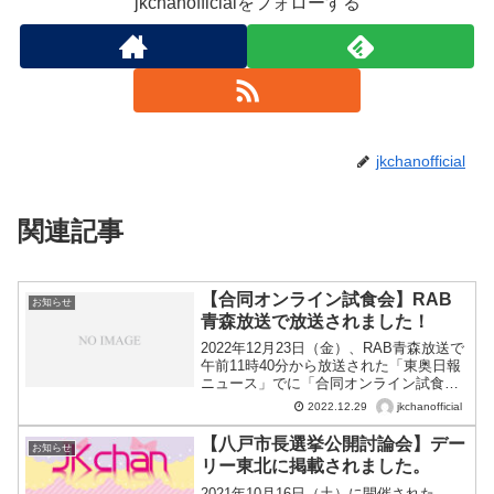
jkchanofficialをフォローする
jkchanofficial
関連記事
【合同オンライン試食会】RAB
お知らせ
青森放送で放送されました！
2022年12月23日（金）、RAB青森放送で
午前11時40分から放送された「東奥日報
ニュース」でに「合同オンライン試食
会」に関するニュースが放送されまし
jkchanofficial
2022.12.29
た！これは、2022年12月22日（木）に行
われた、鯖江市役所JK課®×JKchan×...
【八戸市長選挙公開討論会】デー
お知らせ
リー東北に掲載されました。
2021年10月16日（土）に開催された