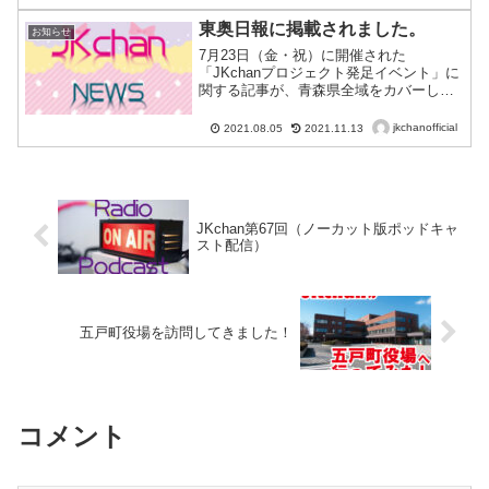
田子町・南部町・階上町・新郷村・おい
らせ町...
東奥日報に掲載されました。
お知らせ
7月23日（金・祝）に開催された
「JKchanプロジェクト発足イベント」に
関する記事が、青森県全域をカバーして
いる地方紙「東奥日報（2021年8月5日付
け朝刊）」に掲載されました♪このほかに
jkchanofficial
2021.08.05
2021.11.13
も・デーリー東北新聞社（青森県南と岩
手県北をカバー...
JKchan第67回（ノーカット版ポッドキャ
スト配信）
五戸町役場を訪問してきました！
コメント