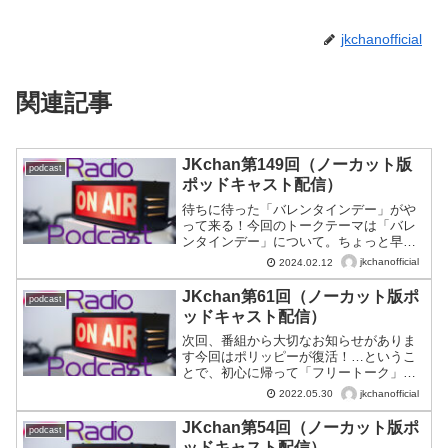
jkchanofficial
関連記事
JKchan第149回（ノーカット版
podcast
ポッドキャスト配信）
待ちに待った「バレンタインデー」がや
って来る！今回のトークテーマは「バレ
ンタインデー」について。ちょっと早い
けど、2月14日（水）は「バレンタインデ
jkchanofficial
2024.02.12
ー」ですね。お菓子が大好きなはなちゃ
んは、なんと手作りするのも大好きなん
JKchan第61回（ノーカット版ポ
podcast
だとか。現役JKが「...
ッドキャスト配信）
次回、番組から大切なお知らせがありま
す今回はポリッピーが復活！…というこ
とで、初心に帰って「フリートーク」を
します♪「JKchan」第1回の音源も放送！
jkchanofficial
2022.05.30
そして、ポリッピーのデート報告もあり
ますよ♪初期の“JKトーク全開”を彷彿させ
JKchan第54回（ノーカット版ポ
podcast
る13分です！
ッドキャスト配信）