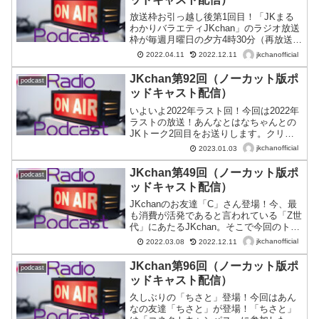
放送枠お引っ越し後第1回目！「JKまる
わかりバラエティJKchan」のラジオ放送
枠が毎週月曜日の夕方4時30分（再放送は
毎週日曜日の夜9時30分）にお引っ越しし
jkchanofficial
2022.04.11
2022.12.11
てから第1回目の放送！…ということで、
今回のトークテーマは「自己紹介」。時
JKchan第92回（ノーカット版ポ
podcast
間帯が「JKの昼休み」から「JKの放課
ッドキャスト配信）
後」に移動して、この番組を「初めて聴
いた」という人も多いのでは！？そこで
いよいよ2022年ラスト回！今回は2022年
今回はJKchanメンバーの自己紹介や
ラストの放送！あんなとはなちゃんとの
「JKchanプロジェクト」の活動歴などを
JKトーク2回目をお送りします。クリス
ご紹介します。これまでこの番組を聴い
マスが終わり、いよいよお正月が近づい
jkchanofficial
2023.01.03
てくださっている方も、新たに聴き始め
てきました。クリスマスとお正月が「W
た方も楽しめる内容の12分！
コンボ」で楽しみな、あんなとはなちゃ
JKchan第49回（ノーカット版ポ
podcast
んとのトークをお楽しみください。そし
ッドキャスト配信）
て今回は“重大発表”がある、絶対に聞き逃
せない13分です♪
JKchanのお友達「C」さん登場！今、最
も消費が活発であると言われている「Z世
代」にあたるJKchan。そこで今回のトー
クテーマは「今日は何の日？」もちろん
jkchanofficial
2022.03.08
2022.12.11
流行にも敏感！…ということで今回は
「今流行ってるもの」についてトークし
JKchan第96回（ノーカット版ポ
podcast
ます。「溶岩パスタ」や「お弁当ケー
ッドキャスト配信）
キ」などについての話の他、JKchanが企
業とコラボして商品開発する話
久しぶりの「ちさと」登場！今回はあん
も…？？？新しい流行は“JK”がつく
なの友達「ちさと」が登場！「ちさと」
る！？企業担当者やマーケティング担当