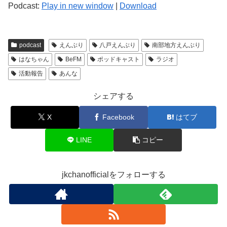
Podcast:
Play in new window
|
Download
podcast
えんぶり
八戸えんぶり
南部地方えんぶり
はなちゃん
BeFM
ポッドキャスト
ラジオ
活動報告
あんな
シェアする
X
Facebook
はてブ
LINE
コピー
jkchanofficialをフォローする