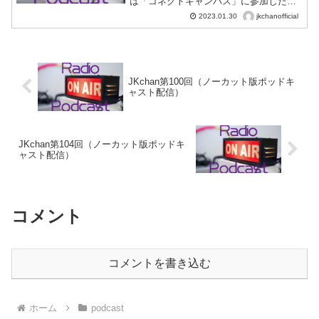
は「コネクトキャンパス」に参加した様
者も必聴（？）の12分！
子について語った第79回放送に登場して
jkchanofficial
2023.01.30
以来の再登場！あんなと同じ高校3年生の
「ちさと」と、受験や残された高校生活
について語ります。甘酸っぱい、でもな
んだかちょっと寂しい、聞き逃せない13
分です♪
JKchan第100回（ノーカット版ポッドキ
ャスト配信）
JKchan第104回（ノーカット版ポッドキ
ャスト配信）
コメント
コメントを書き込む
ホーム
podcast