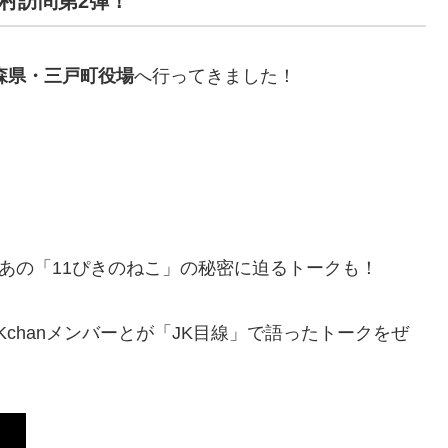
町村訪問第2弾！
森県・三戸町役場
へ行ってきました！
、あの「11ぴきのねこ」の秘密に迫るトークも！
chanメンバーとが「JK目線」で語ったトークをぜ