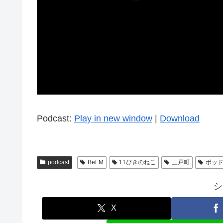
Podcast:
Play in new window
|
Download
podcast
BeFM
11ぴきのねこ
三戸町
ポッ
シ
X