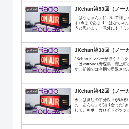
リーパー”なメンバーが受験生
JKchan第83回（
podcast
「はなちゃん」について詳し
す♪今まであまり「はなちゃ
うと思います。意外にも「ミ
とわかる12分です♪
JKchan第30回（
podcast
JKchanメンバーが行く！スク
ーは<strong>青森県・階上
す。前編では今期で勇退され
JKchan。後編は「町長に
活動してきたか」などを聞き
地域への愛情を語った13分で
JKchan第42回（
podcast
今回は番組の半分以上がゆる
の「あんな」が知り合った“き
して、AIボーカロイドがツッ
いJKchanメンバーは、成
て18歳になると与えられる
そして後半は“ちょっと真面目