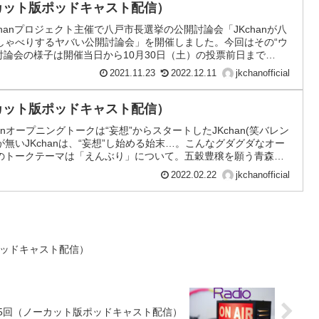
ノーカット版ポッドキャスト配信）
Kchanプロジェクト主催で八戸市長選挙の公開討論会「JKchanが八
しゃべりするヤバい公開討論会」を開催しました。今回はその“ウ
討論会の様子は開催当日から10月30日（土）の投票前日まで
たが、ネット上で話題になった立候補者が「カチューシャ」をつけた
2021.11.23
2022.12.11
jkchanofficial
ちゃん」などのニックネームがついたきっかけ、そして動画を見
介します♪JKchanはこれからも“面白い”取り組みをドンドン進め
ノーカット版ポッドキャスト配信）
anオープニングトークは“妄想”からスタートしたJKchan(笑バレン
無いJKchanは、“妄想”し始める始末…。こんなグダグダなオー
のトークテーマは「えんぶり」について。五穀豊穣を願う青森県
について、過去に参加していたあんなが中心になって解説しま
2022.02.22
jkchanofficial
つりについて考える、久しぶりにマジメな13分！
版ポッドキャスト配信）
n第15回（ノーカット版ポッドキャスト配信）