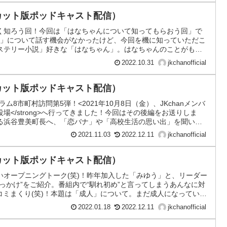
に役立つトークで送る12分！
ノーカット版ポッドキャスト配信）
く知ろう回！今回は「はなちゃんについて知ってもらおう回」で
ん」について話す機会がなかったけど、今回を機に知っていただこ
ステリー小説」好きな「はなちゃん」。はなちゃんのことがもっ
2022.10.31
jkchanofficial
ノーカット版ポッドキャスト配信）
ラム8市町村訪問第5弾！<2021年10月8日（金）、JKchanメンバ
町役場</strong>へ行ってきました！今回はその後編をお送りしま
る浜谷豊美町長へ、「恋バナ」や「高校生活の思い出」を聞いた
なろうと思った理由」や「町長になってみてどのようなことを大切に
2021.11.03
2022.12.11
jkchanofficial
ました。任期満了をもって勇退される浜谷豊美町長が、階上町や
す。
ノーカット版ポッドキャスト配信）
いオープニングトーク(笑)！昨年加入した「みゆう」と、リーダー
っかけ”をご紹介。番組内で“馴れ初め”と言ってしまうあんなに対
コミまくり(笑)！本題は「成人」について。まだ成人になっていな
人年齢の引き下げについてと成人前後に何が変わるかについて、そし
2022.01.18
2022.12.11
jkchanofficial
選挙権などについて語っています。オープニングトークはゆるく、
”なトークで送る12分！