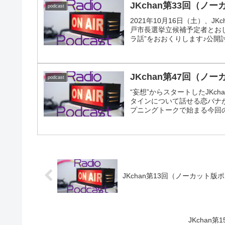
JKchan第33回（
podcast
2021年10月16日（土）、J
戸市長選挙立候補予定者とお
ラ話”をおおくりします♪公開
YouTube上で公開しまし
話や、「コッペパン」「ゆう
た視聴者からの感想などをご紹
てきますよ♪
JKchan第47回（
podcast
“妄想”からスタートしたJKch
タインについて話せる恋バナが
プニングトークで始まる今回
南地区のまつり「えんぶり」
す。JKchanが地域のおま
JKchan第13回（ノーカット
JKcha