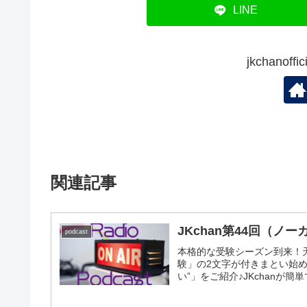
LINE
jkchanof
関連記事
JKchan第44回（
podcast
本格的な受験シーズン到来！天
験」の2文字が付きまとい始
い”」をご紹介♪JKchan
ます。受験に向けて頑張って
みましょう。きっと受験合格