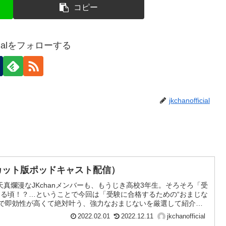
コピー
ficialをフォローする
jkchanofficial
ノーカット版ポッドキャスト配信）
真爛漫なJKchanメンバーも、もうじき高校3年生。そろそろ「受
める頃！？…ということで今回は「受験に合格するための“おまじな
が簡単で即効性が高くて絶対叶う、強力なおまじないを厳選して紹介し
いる方は、自分の努力に最後のひと押しでおまじないを実行して
2022.02.01
2022.12.11
jkchanofficial
に結びつきますよ♪休みの日は夕方まで寝ちゃうという“超ロングス