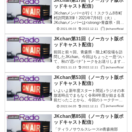
JKchan第17回（ノーカット版ポ
podcast
んなは“理想のJK”！？」「あんなは残り
ッドキャスト配信）
のJK生活で友達と遊びまくる！？」「は
なちゃんの恋が進展！？」それぞれの残
JKchanメンバーが行く！スクラム8市町
りの学校生活を全力で過ごすメンバー
村訪問第3弾！2021年7月6日（火）、
の、聞き逃せないトークが満載の13分で
JKchanメンバーは<strong>青森県・田子
す♪
町役場</strong>へ行ってきました！今回
jkchanofficial
2021.08.03
2022.12.11
はその後編をお送りします。実は田子町
長は乙女だったんじゃないか？説が出た
JKchan第31回（ノーカット版ポ
podcast
今回は、その理由が明らかに！田子町の
ッドキャスト配信）
ご当地キャラ「たっこ王子」にはファン
タジーが詰まってる！？…などなど、今
前回と前々回、青森県・階上町役場を訪
回も面白いトークが満載！そしてさら
問したJKchan。今回はちょっと一息つい
に・「にんにくソフトクリーム」「タッ
て、秋の“恋バナ”トークをお送りします♪
コーラ」など、ヒット商品の誕生秘話・
秋と言えば「○○の秋」。皆さんはどんな
jkchanofficial
2021.11.13
2022.12.11
今の高校生に伝えたいことといった内容
秋を連想しますか？JKchanはそもそも、
のトークが繰り広げられました。山本町
語れるような恋バナがあるのか！？！？
JKchan第53回（ノーカット版ポ
podcast
長とJKchanメンバーとが「JK目線」で語
JKの恋愛事情がわかる13分です。
ッドキャスト配信）
ったトークをぜひお聴きください♪
いよいよ新年度スタート間近♪ラジオの本
放送時点でまもなく令和4年度が始まる直
前だったことから、今回のトークテーマ
は「入学」についてです。新しい出会い
jkchanofficial
2022.04.05
2022.12.11
がある季節…それが4月。コロナ禍の入学
式だったJKchanメンバーは、高校の制服
JKchan第85回（ノーカット版ポ
podcast
や先輩を見ていろんな“妄想”をしたみたい
ッドキャスト配信）
だけど、実際は…？？？高校生活
の“夢”や“妄想”について語る13分！
「ティラノサウルスレースin青森南部