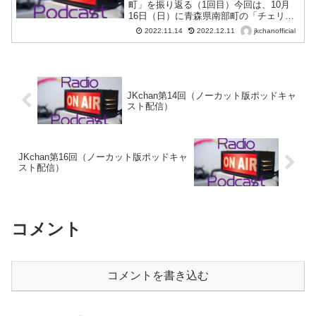
町」を振り返る（1回目）今回は、10月
16日（日）に青森県南部町の「チェリリ
ン村」で開催された「ティラノサウルス
jkchanofficial
2022.11.14
2022.12.11
レースin青森南部町」の実行委員会の皆
さんをスペシャルゲストとしてお招き
し、ティラノサウルスレースを振り返り
ます。…が！！話が盛り上がり過ぎて収
録時間が1時間半にもなってしまい、その
ため今回から3回に分けて放送する“大型
JKchan第14回（ノーカット版ポッドキャ
スト配信）
企画”になりました(笑)！なんと今回は自
己紹介だけ(笑)！ですが、福〇雅治さんが
登場したり、大人が思わず「懐かし
い！」と思ってしまうような話が飛び出
します。ティラノサウルスレースの話は
JKchan第16回（ノーカット版ポッドキャ
一体いつ出てくるやら…でも楽しい13分
スト配信）
です♪
コメント
コメントを書き込む