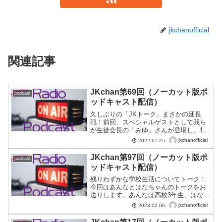
jkchanofficial
関連記事
JKchan第69回（ノーカット版ポ
podcast
ッドキャスト配信）
久しぶりの「JKトーク」まさかの延長
戦！前回、スペシャルゲストとして我ら
が生徒会長の「みゆ」さんが登場し、1回
分の尺に納まりきらなかったため、急き
jkchanofficial
2022.07.25
ょ2回目の延長トーク！前回は「国際恋
愛」について話したJKchanは、今回も禁
JKchan第97回（ノーカット版ポ
podcast
断の恋バナから、JKがトイレでXXX…を
ッドキャスト配信）
する？？話まで、「JKトーク」が炸裂！
「JKの本音」や「JKの普段の姿」が見え
残りわずかな学校生活についてトーク！
る13分です。
今回はあんなとはなちゃんのトークをお
送りします。あんなは高校3年生、はなち
ゃんは中学3年生で、お互いに“卒業”を間
jkchanofficial
2023.02.06
近に迎えてる2人が、残りの学校生活につ
いて語ります。「はなちゃんにとってあ