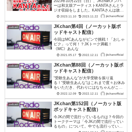
2023年10月22日（日）、JKchanメンバ
ーは和太鼓アーティストKANTAさんとラ
ジオ収録をしました。KANTAさんは故郷
である青森県に拠点を置き、活動をして
jkchanofficial
2023.11.10
2023.11.22
いる和太鼓アーティストで、自作の音楽
に歌や和太鼓演奏を組み合わせたパフォ
JKchan第4回（ノーカット版ポ
podcast
ーマ...
ッドキャスト配信）
今回はMCあんながピンで挑戦！「おしゃ
ピク」って何！？JKトーク満載！
《MC》あんな
jkchanofficial
2021.05.17
2022.12.11
JKchan第88回（ノーカット版ポ
podcast
ッドキャスト配信）
“受験生あんな”が大学受験を振り返
る！“受験生あんな”はこれまで度々お休み
をいただき、代わりにはなちゃんがこの
番組のお留守番を頑張ってくれました
jkchanofficial
2022.12.09
2022.12.11
が、あんなの受験が無事に終了しまし
た！そして、無事に合格することが出来
JKchan第152回（ノーカット版
podcast
ました！！これもひとえに、日ごろから
ポッドキャスト配信）
JKchanを応援してくださっている皆様の
おかげです。本当にありがとうございま
今JKの間で流行っているものは？今回の
す。そこで今回と次回の2回に渡っ
トークテーマは「今JKの間で流行ってい
て、“あんなの受験エピソード”をお送りし
るもの」について。中でも流行っている
ます♪今の受験の仕組みや、大変だったこ
ものは「BeReal（ビー・リアル）」とい