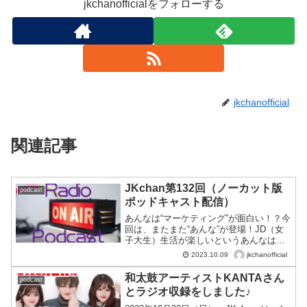
jkchanofficialをフォローする
jkchanofficial
関連記事
JKchan第132回（ノーカット版
podcast
ポッドキャスト配信）
あんなは“マーケティング”が面白い！？今
回は、またまた“あんな”が登場！JD（女
子大生）生活が楽しいというあんなは
今“マーケティング”を学んでいるんだと
jkchanofficial
2023.10.09
か。そこで今回は“JDあんな”がマーケテ
ィングについてリスナーの皆さんへ問題
和太鼓アーティストKANTAさん
podcast
を出します♪皆さんは答えられますか？い
とラジオ収録をしました♪
ざ挑戦！あんなの“真面目な一面”が見えて
くる12分です。