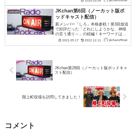
jkchanofficial
2024.03.04
と、そして乗り越える秘訣など、今受験
うスマートフォンアプリ。「BeReal」は
を迎えている人はもちろん、受験生の子
2020年に公開されたフランスのSNSアプ
JKchan第6回（ノーカット版ポ
podcast
を持つ親にとっても役に立つ13分です♪
リ...
ッドキャスト配信）
新メンバー「しろ」本格参戦！第3回放送
で好評だった「どれにしようかな、神様
の言う通り～」の続編！キーワードは
「あぶらむし」！？《MC》あんな、ポリ
jkchanofficial
2021.05.17
2022.12.11
ッピー、しろ
JKchan第28回（ノーカット版ポッドキャ
スト配信）
階上町役場を訪問してきました！
コメント